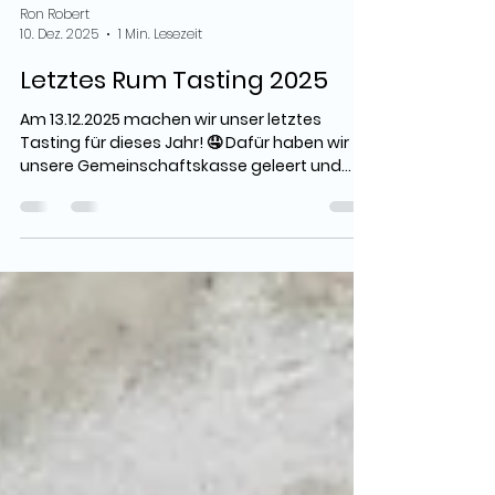
Ron Robert
10. Dez. 2025
1 Min. Lesezeit
Letztes Rum Tasting 2025
Am 13.12.2025 machen wir unser letztes
Tasting für dieses Jahr! 🤤 Dafür haben wir
unsere Gemeinschaftskasse geleert und
mehr als 10 Rumsorten im Wert von über
800€ eingekauft! 🔥🥃 Seid gespannt für
welche Sorten wir uns entschieden haben
und welche Bewertungen wir auf unserer
Website abgeben! 😱 Wir wünschen euch
schon jetzt Frohe Weihnachten und einen
guten Rutsch ins neue Jahr! Eure Rumfreunde