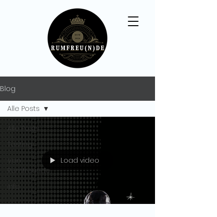
Blog
Alle Posts
Alle Posts
Tasting
Load video
Von
Rumfreunde
Info