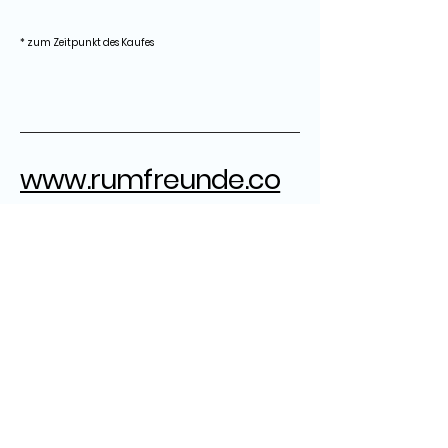
* zum Zeitpunkt des Kaufes
www.rumfreunde.co
m
rumfreunde@gmail.com
Herausgeber:
Grandpa
ZB
Ron Robert
Marcel
Datenschutz