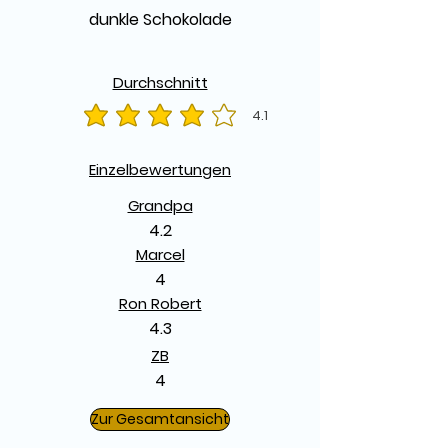
dunkle Schokolade
Durchschnitt
4.1
durchschnittliches Rating ist 4.1 von 5
Einzelbewertungen
Grandpa
4.2
Marcel
4
Ron Robert
4.3
ZB
4
Zur Gesamtansicht