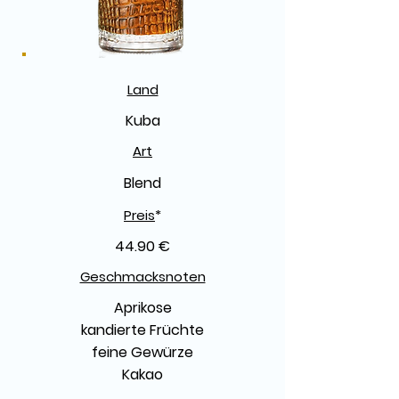
Land
Kuba
Art
Blend
Preis
*
44.90 €
Geschmacksnoten
Aprikose
kandierte Früchte
feine Gewürze
Kakao