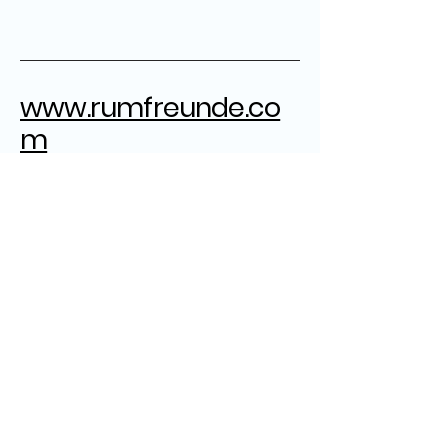
www.rumfreunde.co
m
rumfreunde@gmail.com
Herausgeber:
Grandpa
ZB
Ron Robert
Marcel
Datenschutz