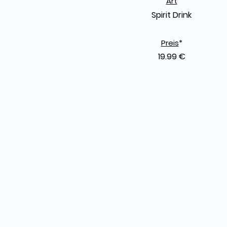
Art
Spirit Drink
Preis
*
19.99 €