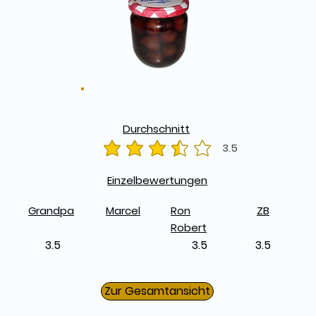
Durchschnitt
3.5
durchschnittliches Rating ist 3.5 von 5
Einzelbewertungen
Grandpa
Marcel
Ron
ZB
Robert
3.5
3.5
3.5
Zur Gesamtansicht