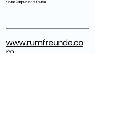
* zum Zeitpunkt des Kaufes
www.rumfreunde.co
m
rumfreunde@gmail.com
Herausgeber:
Grandpa
ZB
Ron Robert
Marcel
Datenschutz