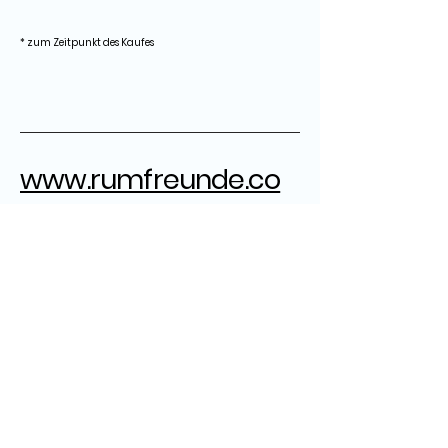
* zum Zeitpunkt des Kaufes
www.rumfreunde.co
m
rumfreunde@gmail.com
Herausgeber:
Grandpa
ZB
Ron Robert
Marcel
Datenschutz