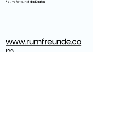
* zum Zeitpunkt des Kaufes
www.rumfreunde.co
m
rumfreunde@gmail.com
Herausgeber:
Grandpa
ZB
Ron Robert
Marcel
Datenschutz