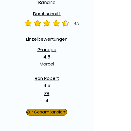
Banane
Durchschnitt
4.3
durchschnittliches Rating ist 4.3 von 5
Einzelbewertungen
Grandpa
4.5
Marcel
Ron Robert
4.5
ZB
4
Zur Gesamtansicht